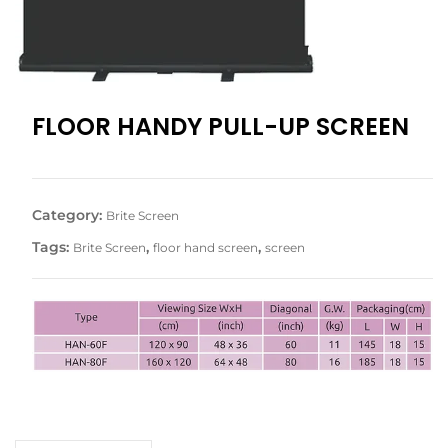
FLOOR HANDY PULL-UP SCREEN
Category:
Brite Screen
Tags:
,
,
Brite Screen
floor hand screen
screen