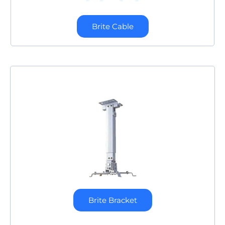
Brite Cable
Brite Bracket